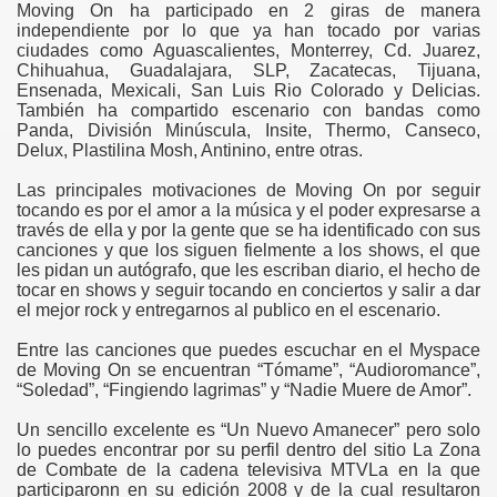
Moving On ha participado en 2 giras de manera
independiente por lo que ya han tocado por varias
ciudades como Aguascalientes, Monterrey, Cd. Juarez,
Chihuahua, Guadalajara, SLP, Zacatecas, Tijuana,
Ensenada, Mexicali, San Luis Rio Colorado y Delicias.
También ha compartido escenario con bandas como
Panda, División Minúscula, Insite, Thermo, Canseco,
Delux, Plastilina Mosh, Antinino, entre otras.
Las principales motivaciones de Moving On por seguir
tocando es por el amor a la música y el poder expresarse a
través de ella y por la gente que se ha identificado con sus
canciones y que los siguen fielmente a los shows, el que
les pidan un autógrafo, que les escriban diario, el hecho de
tocar en shows y seguir tocando en conciertos y salir a dar
el mejor rock y entregarnos al publico en el escenario.
Entre las canciones que puedes escuchar en el Myspace
de Moving On se encuentran “Tómame”, “Audioromance”,
“Soledad”, “Fingiendo lagrimas” y “Nadie Muere de Amor”.
Un sencillo excelente es “Un Nuevo Amanecer” pero solo
lo puedes encontrar por su perfil dentro del sitio La Zona
de Combate de la cadena televisiva MTVLa en la que
participaronn en su edición 2008 y de la cual resultaron