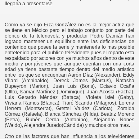
llegaría a presentarse.
Como ya se dijo Eiza González no es la mejor actriz que
se tiene en México pero el trabajo conjunto por parte del
elenco de la telenovela y productor Pedro Damián han
logrado mantener un equilibrio entre las deficiencias de
contenido que posee la serie y mantenerla lo mas posible
entretenida para el publico televidente pues el reparto esta
respaldado por actores con ya muchos años dentro de este
medio y por jóvenes que aunque cuentan con una corta
edad ya tiene bastante tiempo dentro del medio artístico
entre los que se encuentran Aarón Díaz (Alexander), Eddy
Vilard (Archibaldo), Dereck James (Marcus), Natasha
Dupeyrón (Marion), Juan Luis (Boris), Octavio Ocaña
(Otto), Isamar Martínez (Dominique), Juan Acosta (Facha),
Luis Gerardo Méndez (Bataca), Violeta Isfel (Gaby),
Viviana Ramos (Blanca), Tiaré Scanda (Milagros), Lorena
Herrera (Montserrat), Grettel Valdez (Carlota), Zoraida
Gómez (Rafaela), Blanca Sánchez (Nilda), Beatriz Moreno
(Petra), Rubén Cerda (Antonino), Alejandro Nones
(Waldo), Alejandra Jurado(Cándida) y muchos otros mas.
Otro de las factores que han influencia a los televidentes