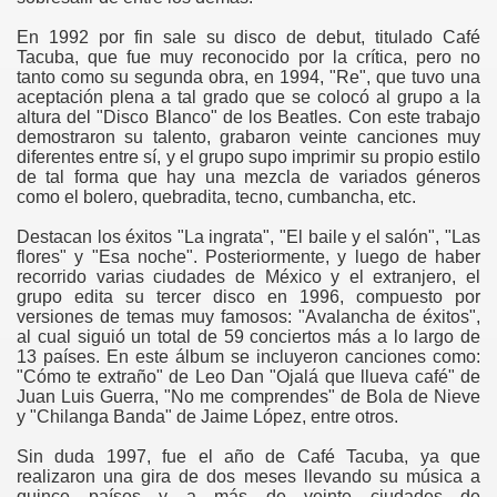
En 1992 por fin sale su disco de debut, titulado Café
Tacuba, que fue muy reconocido por la crítica, pero no
tanto como su segunda obra, en 1994, "Re", que tuvo una
aceptación plena a tal grado que se colocó al grupo a la
altura del "Disco Blanco" de los Beatles. Con este trabajo
demostraron su talento, grabaron veinte canciones muy
diferentes entre sí, y el grupo supo imprimir su propio estilo
de tal forma que hay una mezcla de variados géneros
como el bolero, quebradita, tecno, cumbancha, etc.
Destacan los éxitos "La ingrata", "El baile y el salón", "Las
flores" y "Esa noche". Posteriormente, y luego de haber
recorrido varias ciudades de México y el extranjero, el
grupo edita su tercer disco en 1996, compuesto por
versiones de temas muy famosos: "Avalancha de éxitos",
al cual siguió un total de 59 conciertos más a lo largo de
13 países. En este álbum se incluyeron canciones como:
"Cómo te extraño" de Leo Dan "Ojalá que llueva café" de
Juan Luis Guerra, "No me comprendes" de Bola de Nieve
y "Chilanga Banda" de Jaime López, entre otros.
Sin duda 1997, fue el año de Café Tacuba, ya que
realizaron una gira de dos meses llevando su música a
quince países y a más de veinte ciudades de