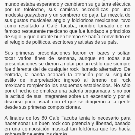
mundo estaba esperando y cambiaron su guitarra eléctrica
por un tololoche, sus camisas psicodélicas por una
modesta guayabera y un sombrero de paja. La mezcla de
sus gustos musicales anglo y folclóricos mexicanos, tuvo
como resultado a Café Tacuba, nombre tomado de un
famoso restaurante mexicano que fue fundado a principios
de siglo, y que durante buen tiempo se había convertido en
el refugio de políticos, escritores y artistas de su país.
Sus primeras presentaciones fueron en bares y solían
tocar varios fines de semana, aunque en todas sus
presentaciones se dieron a notar por un estilo que siempre
fue diferente del de cualquier rock llamado alternativo. De
entrada, la banda acaparó la atención por su singular
estilo de interpretación; ingresó al terreno del rock
mexicano rompiendo los esquemas establecidos. No sólo
por el hecho de emplear una batería programada, sino por
la actitud de sus integrantes sobre un escenario y por el
discurso poco usual, con el que se dirigieron a la gente
desde sus primeras composiciones.
A finales de los 80 Café Tacuba tenía lo necesario para
hacer sonar un buen rock con potencia y libertad, basado
en una composición musical tan folclórica que los hacía
sobresalir de entre los demás.