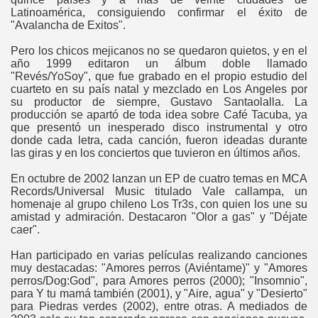
Latinoamérica, consiguiendo confirmar el éxito de
"Avalancha de Exitos".
Pero los chicos mejicanos no se quedaron quietos, y en el
año 1999 editaron un álbum doble llamado
"Revés/YoSoy", que fue grabado en el propio estudio del
cuarteto en su país natal y mezclado en Los Angeles por
su productor de siempre, Gustavo Santaolalla. La
producción se apartó de toda idea sobre Café Tacuba, ya
que presentó un inesperado disco instrumental y otro
donde cada letra, cada canción, fueron ideadas durante
las giras y en los conciertos que tuvieron en últimos años.
En octubre de 2002 lanzan un EP de cuatro temas en MCA
Records/Universal Music titulado Vale callampa, un
homenaje al grupo chileno Los Tr3s, con quien los une su
amistad y admiración. Destacaron "Olor a gas" y "Déjate
caer".
Han participado en varias películas realizando canciones
muy destacadas: "Amores perros (Aviéntame)" y "Amores
perros/Dog:God", para Amores perros (2000); "Insomnio",
para Y tu mamá también (2001), y "Aire, agua" y "Desierto"
para Piedras verdes (2002), entre otras. A mediados de