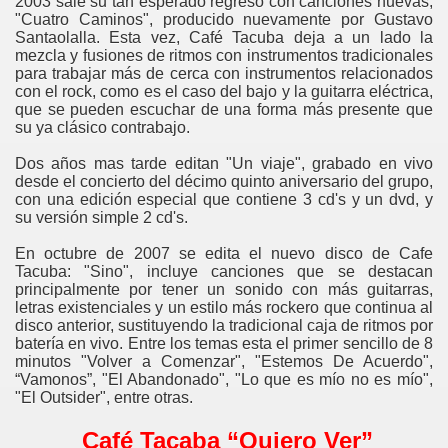
2003 sale su tan esperado regreso con canciones nuevas,
"Cuatro Caminos", producido nuevamente por Gustavo
Santaolalla. Esta vez, Café Tacuba deja a un lado la
mezcla y fusiones de ritmos con instrumentos tradicionales
para trabajar más de cerca con instrumentos relacionados
con el rock, como es el caso del bajo y la guitarra eléctrica,
que se pueden escuchar de una forma más presente que
su ya clásico contrabajo.
Dos años mas tarde editan "Un viaje", grabado en vivo
desde el concierto del décimo quinto aniversario del grupo,
con una edición especial que contiene 3 cd's y un dvd, y
su versión simple 2 cd's.
En octubre de 2007 se edita el nuevo disco de Cafe
Tacuba: "Sino", incluye canciones que se destacan
principalmente por tener un sonido con más guitarras,
letras existenciales y un estilo más rockero que continua al
disco anterior, sustituyendo la tradicional caja de ritmos por
batería en vivo. Entre los temas esta el primer sencillo de 8
minutos "Volver a Comenzar", "Estemos De Acuerdo",
“Vamonos”, "El Abandonado", "Lo que es mío no es mío",
"El Outsider", entre otras.
Café Tacaba “Quiero Ver”