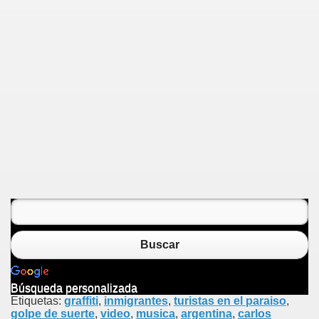
Buscar
Búsqueda personalizada
Etiquetas:
graffiti
,
inmigrantes
,
turistas en el paraiso
,
golpe de suerte
,
video
,
musica
,
argentina
,
carlos