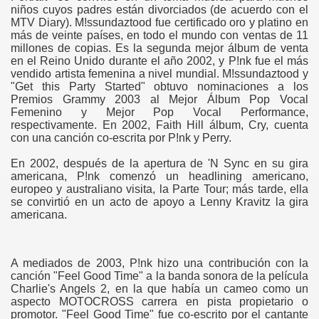
niños cuyos padres están divorciados (de acuerdo con el
MTV Diary). M!ssundaztood fue certificado oro y platino en
más de veinte países, en todo el mundo con ventas de 11
millones de copias. Es la segunda mejor álbum de venta
en el Reino Unido durante el año 2002, y P!nk fue el más
vendido artista femenina a nivel mundial. M!ssundaztood y
"Get this Party Started" obtuvo nominaciones a los
Premios Grammy 2003 al Mejor Álbum Pop Vocal
Femenino y Mejor Pop Vocal Performance,
respectivamente. En 2002, Faith Hill álbum, Cry, cuenta
con una canción co-escrita por P!nk y Perry.
En 2002, después de la apertura de 'N Sync en su gira
americana, P!nk comenzó un headlining americano,
europeo y australiano visita, la Parte Tour; más tarde, ella
se convirtió en un acto de apoyo a Lenny Kravitz la gira
americana.
A mediados de 2003, P!nk hizo una contribución con la
canción "Feel Good Time" a la banda sonora de la película
Charlie's Angels 2, en la que había un cameo como un
aspecto MOTOCROSS carrera en pista propietario o
promotor. "Feel Good Time" fue co-escrito por el cantante