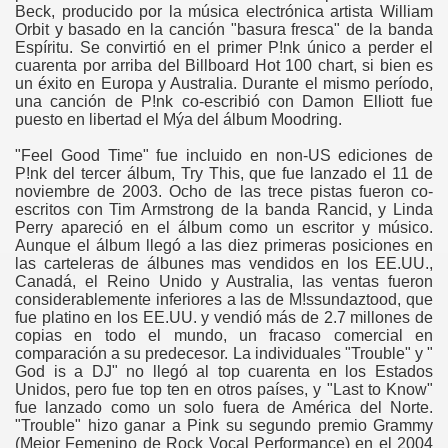
Beck, producido por la música electrónica artista William
Orbit y basado en la canción "basura fresca" de la banda
Espíritu. Se convirtió en el primer P!nk único a perder el
cuarenta por arriba del Billboard Hot 100 chart, si bien es
un éxito en Europa y Australia. Durante el mismo período,
una canción de P!nk co-escribió con Damon Elliott fue
puesto en libertad el Mýa del álbum Moodring.
"Feel Good Time" fue incluido en non-US ediciones de
P!nk del tercer álbum, Try This, que fue lanzado el 11 de
noviembre de 2003. Ocho de las trece pistas fueron co-
escritos con Tim Armstrong de la banda Rancid, y Linda
Perry apareció en el álbum como un escritor y músico.
Aunque el álbum llegó a las diez primeras posiciones en
las carteleras de álbunes mas vendidos en los EE.UU.,
Canadá, el Reino Unido y Australia, las ventas fueron
considerablemente inferiores a las de M!ssundaztood, que
fue platino en los EE.UU. y vendió más de 2.7 millones de
copias en todo el mundo, un fracaso comercial en
comparación a su predecesor. La individuales "Trouble" y "
God is a DJ" no llegó al top cuarenta en los Estados
Unidos, pero fue top ten en otros países, y "Last to Know"
fue lanzado como un solo fuera de América del Norte.
"Trouble" hizo ganar a Pink su segundo premio Grammy
(Mejor Femenino de Rock Vocal Performance) en el 2004