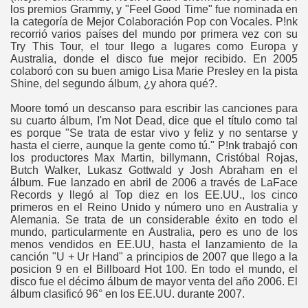
los premios Grammy, y "Feel Good Time" fue nominada en
la categoría de Mejor Colaboración Pop con Vocales. P!nk
recorrió varios países del mundo por primera vez con su
Try This Tour, el tour llego a lugares como Europa y
Australia, donde el disco fue mejor recibido. En 2005
colaboró con su buen amigo Lisa Marie Presley en la pista
Shine, del segundo álbum, ¿y ahora qué?.
Moore tomó un descanso para escribir las canciones para
su cuarto álbum, I'm Not Dead, dice que el título como tal
es porque "Se trata de estar vivo y feliz y no sentarse y
hasta el cierre, aunque la gente como tú." P!nk trabajó con
los productores Max Martin, billymann, Cristóbal Rojas,
Butch Walker, Lukasz Gottwald y Josh Abraham en el
álbum. Fue lanzado en abril de 2006 a través de LaFace
Records y llegó al Top diez en los EE.UU., los cinco
primeros en el Reino Unido y número uno en Australia y
Alemania. Se trata de un considerable éxito en todo el
mundo, particularmente en Australia, pero es uno de los
menos vendidos en EE.UU, hasta el lanzamiento de la
canción "U + Ur Hand" a principios de 2007 que llego a la
posicion 9 en el Billboard Hot 100. En todo el mundo, el
disco fue el décimo álbum de mayor venta del año 2006. El
álbum clasificó 96° en los EE.UU. durante 2007.