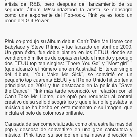
artista de R&B, pero después del lanzamiento de su
segundo álbum M!ssundaztood la artista se consagro
como una exponente del Pop-rock. P!nk ya es todo un
icono del Girl Power.
P!nk co-produjo su álbum debut, Can't Take Me Home con
Babyface y Steve Ritmo, y fue lanzado en abril de 2000.
Un gran éxito, fue doble platino en los EEUU, donde se
vendieron 5 millones de copias en todo el mundo y produjo
dos EEUU top ten singles: "There You Go" y "Most girl" "
(que alcanzó el número uno en Australia). El tercer single
del álbum, "You Make Me Sick", se convirtió en un
pequeño top cuarenta EEUU y el Reino Unido hit top ten a
principios de 2001 y fue destacado en la película "Save
the Dance". P!nk más tarde reconoció, en relación con el
Can't Take Me Home, que optó por renunciar al control
creativo de su sello discográfico y que ella no le gustaba la
música que ha hecho en este momento o su imagen, que
incluía el pelo de color rosa brillante.
Cansada de ser comercializada como otra estrella mas del
pop y deseosa de convertirse en una gran cantautora y
músico, P!nk tuvo su sonido en una nueva dirección y