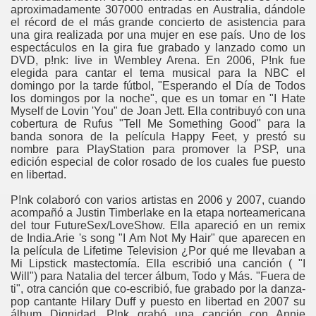
aproximadamente 307000 entradas en Australia, dándole
el récord de el más grande concierto de asistencia para
una gira realizada por una mujer en ese país. Uno de los
espectáculos en la gira fue grabado y lanzado como un
DVD, p!nk: live in Wembley Arena. En 2006, P!nk fue
elegida para cantar el tema musical para la NBC el
domingo por la tarde fútbol, "Esperando el Día de Todos
los domingos por la noche", que es un tomar en "I Hate
Myself de Lovin 'You" de Joan Jett. Ella contribuyó con una
cobertura de Rufus "Tell Me Something Good" para la
banda sonora de la película Happy Feet, y prestó su
nombre para PlayStation para promover la PSP, una
edición especial de color rosado de los cuales fue puesto
en libertad.
P!nk colaboró con varios artistas en 2006 y 2007, cuando
acompañó a Justin Timberlake en la etapa norteamericana
del tour FutureSex/LoveShow. Ella apareció en un remix
de India.Arie 's song "I Am Not My Hair" que aparecen en
la película de Lifetime Television ¿Por qué me llevaban a
Mi Lipstick mastectomía. Ella escribió una canción ( "I
Will") para Natalia del tercer álbum, Todo y Más. "Fuera de
ti", otra canción que co-escribió, fue grabado por la danza-
pop cantante Hilary Duff y puesto en libertad en 2007 su
álbum Dignidad. P!nk grabó una canción con Annie