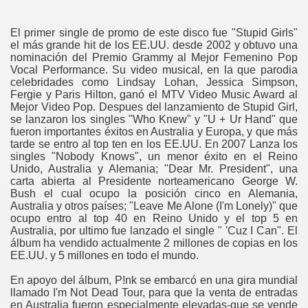
El primer single de promo de este disco fue "Stupid Girls"
el más grande hit de los EE.UU. desde 2002 y obtuvo una
nominación del Premio Grammy al Mejor Femenino Pop
Vocal Performance. Su video musical, en la que parodia
celebridades como Lindsay Lohan, Jessica Simpson,
Fergie y Paris Hilton, ganó el MTV Video Music Award al
Mejor Video Pop. Despues del lanzamiento de Stupid Girl,
se lanzaron los singles "Who Knew" y "U + Ur Hand" que
fueron importantes éxitos en Australia y Europa, y que más
tarde se entro al top ten en los EE.UU. En 2007 Lanza los
singles "Nobody Knows", un menor éxito en el Reino
Unido, Australia y Alemania; "Dear Mr. President", una
carta abierta al Presidente norteamericano George W.
Bush el cual ocupo la posición cinco en Alemania,
Australia y otros países; "Leave Me Alone (I'm Lonely)" que
ocupo entro al top 40 en Reino Unido y el top 5 en
Australia, por ultimo fue lanzado el single " 'Cuz I Can". El
álbum ha vendido actualmente 2 millones de copias en los
EE.UU. y 5 millones en todo el mundo.
En apoyo del álbum, P!nk se embarcó en una gira mundial
llamado I'm Not Dead Tour, para que la venta de entradas
en Australia fueron especialmente elevadas-que se vende