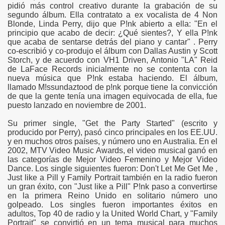
pidió más control creativo durante la grabación de su
segundo álbum. Ella contratato a ex vocalista de 4 Non
Blonde, Linda Perry, dijo que P!nk abierto a ella: "En el
principio que acabo de decir: ¿Qué sientes?, Y ella P!nk
que acaba de sentarse detrás del piano y cantar" . Perry
co-escribió y co-produjo el álbum con Dallas Austin y Scott
Storch, y de acuerdo con VH1 Driven, Antonio "LA" Reid
de LaFace Records inicialmente no se contenta con la
nueva música que P!nk estaba haciendo. El álbum,
llamado M!ssundaztood de p!nk porque tiene la convicción
de que la gente tenía una imagen equivocada de ella, fue
puesto lanzado en noviembre de 2001.
Su primer single, "Get the Party Started" (escrito y
producido por Perry), pasó cinco principales en los EE.UU.
y en muchos otros países, y número uno en Australia. En el
2002, MTV Video Music Awards, el video musical ganó en
las categorías de Mejor Video Femenino y Mejor Video
Dance. Los single siguientes fueron: Don't Let Me Get Me ,
Just like a Pill y Family Portrait también en la radio fueron
un gran éxito, con "Just like a Pill" P!nk paso a convertirse
en la primera Reino Unido en solitario número uno
golpeado. Los singles fueron importantes éxitos en
adultos, Top 40 de radio y la United World Chart, y "Family
Portrait" se convirtió en un tema musical para muchos