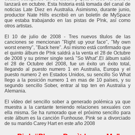
lanzará en octubre. Esta historia está tomada del canal de
noticias Late Diez en Australia. Asimismo, durante junio,
productor Nate Hills escribió en un boletín de MySpace
que estaba trabajando en las pistas de P!nk, así como
otros artistas.
El 10 de julio de 2008 - Tres nuevos títulos de las
canciones se mencionan "Right up your face", "My own
worst enemy", "Back here". Así mismo está confirmado que
el quinto álbum de P!nk saldrá a la venta el 28 de Octubre
de 2008 y su primer single será "So What".El álbum salió
el 28 de Octubre del 2008, fue un éxito un éxito total,
llegando al puesto numero 1 en Australia, Europa y el
puesto numero 2 en Estados Unidos, su sencillo So What
llego a la posición numero 1 en mas de 10 países, y su
segundo sencillo Sober, entrar al top ten en Australia y
Alemania.
El vídeo del sencillo sober a generado polémica ya que
muestra a la cantante teniendo relaciones sexuales con
ella misma. Se ha rumorado que el próximo sencillo para
este álbum es la canción Funhouse. Pink se a divorciado
de su marido Carey Hart en este año 2008