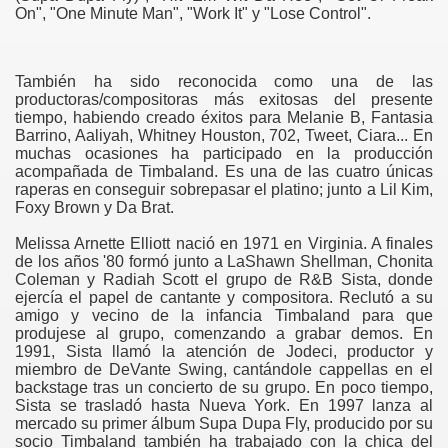
On", "One Minute Man", "Work It" y "Lose Control".
También ha sido reconocida como una de las
productoras/compositoras más exitosas del presente
tiempo, habiendo creado éxitos para Melanie B, Fantasia
Barrino, Aaliyah, Whitney Houston, 702, Tweet, Ciara... En
muchas ocasiones ha participado en la producción
acompañada de Timbaland. Es una de las cuatro únicas
raperas en conseguir sobrepasar el platino; junto a Lil Kim,
Foxy Brown y Da Brat.
Melissa Arnette Elliott nació en 1971 en Virginia. A finales
de los años '80 formó junto a LaShawn Shellman, Chonita
Coleman y Radiah Scott el grupo de R&B Sista, donde
ejercía el papel de cantante y compositora. Reclutó a su
amigo y vecino de la infancia Timbaland para que
produjese al grupo, comenzando a grabar demos. En
1991, Sista llamó la atención de Jodeci, productor y
miembro de DeVante Swing, cantándole cappellas en el
backstage tras un concierto de su grupo. En poco tiempo,
Sista se trasladó hasta Nueva York. En 1997 lanza al
mercado su primer álbum Supa Dupa Fly, producido por su
socio Timbaland también ha trabajado con la chica del