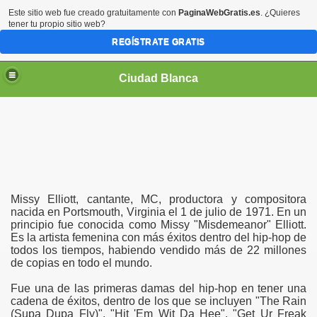
Este sitio web fue creado gratuitamente con
PaginaWebGratis.es
. ¿Quieres
tener tu propio sitio web?
REGÍSTRATE GRATIS
Ciudad Blanca
Missy Elliott, cantante, MC, productora y compositora
nacida en Portsmouth, Virginia el 1 de julio de 1971. En un
principio fue conocida como Missy "Misdemeanor" Elliott.
Es la artista femenina con más éxitos dentro del hip-hop de
todos los tiempos, habiendo vendido más de 22 millones
de copias en todo el mundo.
Fue una de las primeras damas del hip-hop en tener una
cadena de éxitos, dentro de los que se incluyen "The Rain
(Supa Dupa Fly)", "Hit 'Em Wit Da Hee", "Get Ur Freak