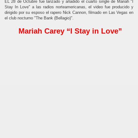
EL 28 de Octubre fue lanzado y añadido el cuarto single de Mariah "I
Stay In Love" a las radios norteamericanas, el video fue producido y
dirigido por su esposo el rapero Nick Cannon, filmado en Las Vegas en
el club nocturno "The Bank (Bellagio)".
Mariah Carey “I Stay in Love”