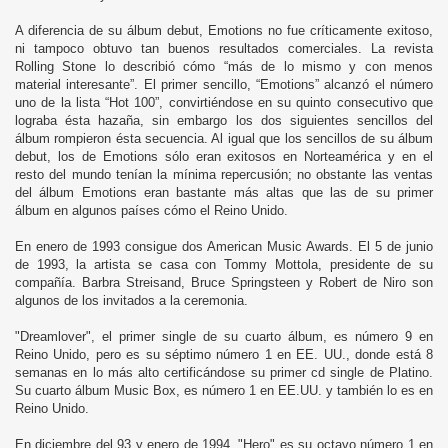
A diferencia de su álbum debut, Emotions no fue críticamente exitoso,
ni tampoco obtuvo tan buenos resultados comerciales. La revista
Rolling Stone lo describió cómo “más de lo mismo y con menos
material interesante”. El primer sencillo, “Emotions” alcanzó el número
uno de la lista “Hot 100”, convirtiéndose en su quinto consecutivo que
lograba ésta hazaña, sin embargo los dos siguientes sencillos del
álbum rompieron ésta secuencia. Al igual que los sencillos de su álbum
debut, los de Emotions sólo eran exitosos en Norteamérica y en el
resto del mundo tenían la mínima repercusión; no obstante las ventas
del álbum Emotions eran bastante más altas que las de su primer
álbum en algunos países cómo el Reino Unido.
En enero de 1993 consigue dos American Music Awards. El 5 de junio
de 1993, la artista se casa con Tommy Mottola, presidente de su
compañía. Barbra Streisand, Bruce Springsteen y Robert de Niro son
algunos de los invitados a la ceremonia.
"Dreamlover", el primer single de su cuarto álbum, es número 9 en
Reino Unido, pero es su séptimo número 1 en EE. UU., donde está 8
semanas en lo más alto certificándose su primer cd single de Platino.
Su cuarto álbum Music Box, es número 1 en EE.UU. y también lo es en
Reino Unido.
En diciembre del 93 y enero de 1994, "Hero" es su octavo número 1 en