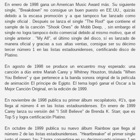
En enero de 1998 gana un American Music Award más. Su siguiente
single, "Breakdown" no consigue un buen puesto en EE.UU., quizás
debido a la escasa promoción y a que tampoco fue lanzado como
single oficial . Después se lanza el single "The Roof" que contiene el
sample de la canción "Shook Ones" de Mobb Deep, , sin embargo el
single no logra tampoco éxito comercial debido al mismo motivo, que el
single anterior . "My All", el último single del disco, sí es lanzado de
manera oficial y gracias a sus altas ventas, consigue ser su décimo
tercer número 1 en las listas estadounidenses, certificando disco de
Platino.
En agosto de 1998 se produce un encuentro muy esperado: una
canción a dúo entre Mariah Carey y Whitney Houston, titulada "When
You Believe" y que pertenece a la banda sonora original de la película
de animación El príncipe de Egipto. El tema logró ganar el Oscar a la
Mejor Canción Original, en la edición de 1999.
En noviembre de 1998 publica su primer álbum recopilatorio, #1's, que
llega al número 4 en las listas estadounidenses. En enero de 1999
Carey lanza su versión del "I Still Believe" de Brenda K. Starr, que es
Top 5 y logra certificación Platino.
En octubre de 1999 publica su nuevo álbum Rainbow que llega al
número 2 de las listas estadounidenses. "Heartbreaker" el primer single
junto al rapero Jay Z logra convertirse en su decimocuarto número 1 en