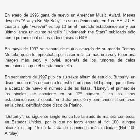
En enero de 1996 gana de nuevo un American Music Award. Meses
después "Always Be My Baby" es su undécimo número 1 en EE.UU. El
cuarto single "Forever" es top 10 en el mercado estadounidense y por
último lanza un quinto sencillo "Underneath the Stars" publicado sólo
cómo promocional en las radio emisoras R&B.
En mayo de 1997 se separa de mutuo acuerdo de su marido Tommy
Mottola, quien le reprochaba por hacer música más urbana y tener una
imagen más sexy y jovial, además de los rumores de celos
profesionales que él sentía hacia ella.
En septiembre de 1997 publica su sexto álbum de estudio, Butterlfy, un
disco mucho más cercano a los estilos urbanos del hip-hop, que le lleva
a alcanzar de nuevo el número 1 de las listas. "Honey", el primero de
los singles, se convierte en su 12º número 1 en las listas
estadounidenses al debutar en dicha posición y permanecer 3 semanas
en la cima, certificándose disco de Platino.
"Butterfly", su siguiente single nunca fue lanzado de manera comercial
en Estados Unidos, por lo que no logró entrar al Hot 100, aunque
alcanzó el top 15 en la lista de canciones más radiadas (Hot 100
Airplay)