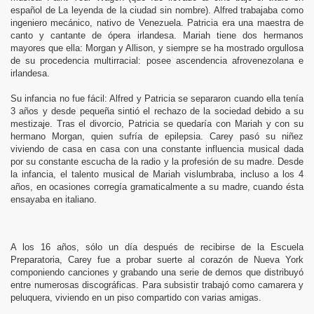
español de La leyenda de la ciudad sin nombre). Alfred trabajaba como
ingeniero mecánico, nativo de Venezuela. Patricia era una maestra de
canto y cantante de ópera irlandesa. Mariah tiene dos hermanos
mayores que ella: Morgan y Allison, y siempre se ha mostrado orgullosa
de su procedencia multirracial: posee ascendencia afrovenezolana e
irlandesa.
Su infancia no fue fácil: Alfred y Patricia se separaron cuando ella tenía
3 años y desde pequeña sintió el rechazo de la sociedad debido a su
mestizaje. Tras el divorcio, Patricia se quedaría con Mariah y con su
hermano Morgan, quien sufría de epilepsia. Carey pasó su niñez
viviendo de casa en casa con una constante influencia musical dada
por su constante escucha de la radio y la profesión de su madre. Desde
la infancia, el talento musical de Mariah vislumbraba, incluso a los 4
años, en ocasiones corregía gramaticalmente a su madre, cuando ésta
ensayaba en italiano.
A los 16 años, sólo un día después de recibirse de la Escuela
Preparatoria, Carey fue a probar suerte al corazón de Nueva York
componiendo canciones y grabando una serie de demos que distribuyó
entre numerosas discográficas. Para subsistir trabajó como camarera y
peluquera, viviendo en un piso compartido con varias amigas.