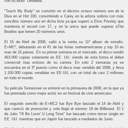
con su éxito "Umbrella".
"Touch My Body" se convirtió en el décimo octavo número uno de la
Diva en el Hot 100, convirtiéndo a Carey en la artista solista con más
sencillos número uno en dicha lista ya que superó a Elvis Presley que
mantenía el record con 17, y en la unica que puede superar aThe
Beatles que tienen 20 números unos.
El 15 de Abril de 2008, salió a la venta su 11º album de estudio,
E=MC², debutando en el #1 de las listas norteamericanas y top 10 en
mas de 15 paises. En su primer semana en el mercado, el disco vendió
463.000 copias solamente en EE. UU. siendo de esta forma el debut
comercial mas exitoso de su carrera. En solo 2 semanas ya se
encuentra en el 3º puesto como el disco mas vendido del 2008, y lleva
1.100.000 copias vendidas en EE.UU, con un total de casi 2 millones
en todo el mundo.
Su pelicula Tennessee se estrenó en la primavera de 2008, en la que ya
fue premiada como mejor actriz en un festival de cine americano.
El segundo sencillo de E=MC2 fue Bye Bye lanzado el 14 de Abril y
que careció de promoción y solo llegó al número 19 de Billboard. El 1
de Julio "I'll Be Lovin' U Long Time" fue lanzado como tercer single en
EE. UU. mientras que en Japón fue lanzado a mediados de Junio.