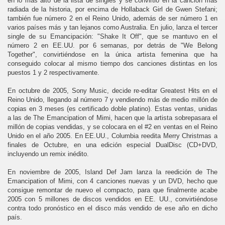
en lo más alto de la lista de singles y se convirtió en la canción más
radiada de la historia, por encima de Hollaback Girl de Gwen Stefani;
también fue número 2 en el Reino Unido, además de ser número 1 en
varios países más y tan lejanos como Australia. En julio, lanza el tercer
single de su Emancipación: "Shake It Off", que se mantuvo en el
número 2 en EE.UU. por 6 semanas, por detrás de "We Belong
Together", convirtiéndose en la única artista femenina que ha
conseguido colocar al mismo tiempo dos canciones distintas en los
puestos 1 y 2 respectivamente.
En octubre de 2005, Sony Music, decide re-editar Greatest Hits en el
Reino Unido, llegando al número 7 y vendiendo más de medio millón de
copias en 3 meses (es certificado doble platino). Estas ventas, unidas
a las de The Emancipation of Mimi, hacen que la artista sobrepasara el
millón de copias vendidas, y se colocara en el #2 en ventas en el Reino
Unido en el año 2005. En EE.UU., Columbia reedita Merry Christmas a
finales de Octubre, en una edición especial DualDisc (CD+DVD,
incluyendo un remix inédito.
En noviembre de 2005, Island Def Jam lanza la reedición de The
Emancipation of Mimi, con 4 canciones nuevas y un DVD, hecho que
consigue remontar de nuevo el compacto, para que finalmente acabe
2005 con 5 millones de discos vendidos en EE. UU., convirtiéndose
contra todo pronóstico en el disco más vendido de ese año en dicho
país.