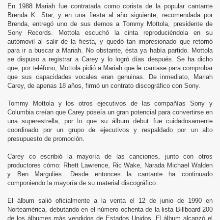
En 1988 Mariah fue contratada como corista de la popular cantante
Brenda K. Star, y en una fiesta al año siguiente, recomendada por
Brenda, entregó uno de sus demos a Tommy Mottola, presidente de
Sony Records. Mottola escuchó la cinta reproduciéndola en su
autómovil al salir de la fiesta, y quedó tan impresionado que retornó
para ir a buscar a Mariah. No obstante, ésta ya había partido. Mottola
se dispuso a registrar a Carey y lo logró días después. Se ha dicho
que, por teléfono, Mottola pidió a Mariah que le cantase para comprobar
que sus capacidades vocales eran genuinas. De inmediato, Mariah
Carey, de apenas 18 años, firmó un contrato discográfico con Sony.
Tommy Mottola y los otros ejecutivos de las compañías Sony y
Columbia creían que Carey poseía un gran potencial para convertirse en
una superestrella, por lo que su álbum debut fue cuidadosamente
coordinado por un grupo de ejecutivos y respaldado por un alto
presupuesto de promoción.
Carey co escribió la mayoría de las canciones, junto con otros
productores cómo: Rhett Lawrence, Ric Wake, Narada Michael Walden
y Ben Margulies. Desde entonces la cantante ha continuado
componiendo la mayoría de su material discográfico.
El álbum salió oficialmente a la venta el 12 de junio de 1990 en
Norteamérica, debutando en el número ochenta de la lista Billboard 200
de los álbumes más vendidos de Estados Unidos. El álbum alcanzó el