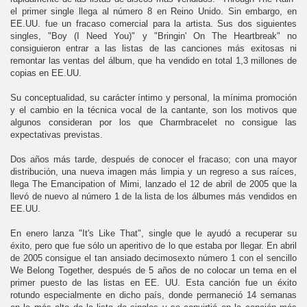
el primer single llega al número 8 en Reino Unido. Sin embargo, en
EE.UU. fue un fracaso comercial para la artista. Sus dos siguientes
singles, "Boy (I Need You)" y "Bringin' On The Heartbreak" no
consiguieron entrar a las listas de las canciones más exitosas ni
remontar las ventas del álbum, que ha vendido en total 1,3 millones de
copias en EE.UU.
Su conceptualidad, su carácter íntimo y personal, la mínima promoción
y el cambio en la técnica vocal de la cantante, son los motivos que
algunos consideran por los que Charmbracelet no consigue las
expectativas previstas.
Dos años más tarde, después de conocer el fracaso; con una mayor
distribución, una nueva imagen más limpia y un regreso a sus raíces,
llega The Emancipation of Mimi, lanzado el 12 de abril de 2005 que la
llevó de nuevo al número 1 de la lista de los álbumes más vendidos en
EE.UU.
En enero lanza "It's Like That", single que le ayudó a recuperar su
éxito, pero que fue sólo un aperitivo de lo que estaba por llegar. En abril
de 2005 consigue el tan ansiado decimosexto número 1 con el sencillo
We Belong Together, después de 5 años de no colocar un tema en el
primer puesto de las listas en EE. UU. Esta canción fue un éxito
rotundo especialmente en dicho país, donde permaneció 14 semanas