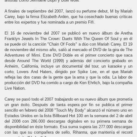
artistas como Jermaine Dupri y Bow Wow.
A finales de septiembre del 2007, lanzó su perfume debut, M by Mariah
Carey, bajo la firma Elizabeth Arden, que ha cosechado buenas críticas
entre los expertos y fue nominada a un premio Fifi.
El 16 de noviembre del 2007 se publicó en nuevo álbum de Aretha
Franklyn Jewels In The Crown: Duets With The Queen Of Soul y en él
se puede oír la canción "Chain Of Fools" a dúo con Mariah Carey. El 19
de noviembre del mismo año, salió al mercado el DVD de la gira de The
Adventures of Mimi. Este DVD Doble es el primer concierto que saca
desde Around The World (1999) y además del concierto grabado en
Anheim, California, incluye un documental del tour, un karaoke y un
corto, Lovers And Haters, dirigido por Spike Lee, en el que Mariah
refleja las dos caras de la gente que la ama y que la odia. La labor de
producción del DVD ha corrido a cargo de Ken Ehrlich, bajo la compañia
Live Nation.
Carey se pasó todo el 2007 trabajando en su nuevo álbum que prometía
un gran éxito. Después de tanta espera por fin se publica el primer
sencillo en febrero del 2008 "Touch My Body" alcanzó el número uno en
Estados Unidos en la lista Billboard Hot 100 en la semana del 2 de abril
del 2008 con 286.000 descargas digitales en su primera semana de
disponibilidad en éste formato. Esa suma supera las 277.000 descargas
con las que su compañera de sello, Rihanna, que mantenía el record