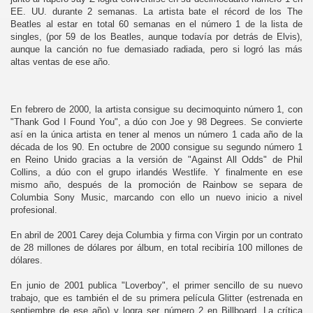
EE. UU. durante 2 semanas. La artista bate el récord de los The
Beatles al estar en total 60 semanas en el número 1 de la lista de
singles, (por 59 de los Beatles, aunque todavía por detrás de Elvis),
aunque la canción no fue demasiado radiada, pero si logró las más
altas ventas de ese año.
En febrero de 2000, la artista consigue su decimoquinto número 1, con
"Thank God I Found You", a dúo con Joe y 98 Degrees. Se convierte
así en la única artista en tener al menos un número 1 cada año de la
década de los 90. En octubre de 2000 consigue su segundo número 1
en Reino Unido gracias a la versión de "Against All Odds" de Phil
Collins, a dúo con el grupo irlandés Westlife. Y finalmente en ese
mismo año, después de la promoción de Rainbow se separa de
Columbia Sony Music, marcando con ello un nuevo inicio a nivel
profesional.
En abril de 2001 Carey deja Columbia y firma con Virgin por un contrato
de 28 millones de dólares por álbum, en total recibiría 100 millones de
dólares.
En junio de 2001 publica "Loverboy", el primer sencillo de su nuevo
trabajo, que es también el de su primera película Glitter (estrenada en
septiembre de ese año) y logra ser número 2 en Billboard. La crítica