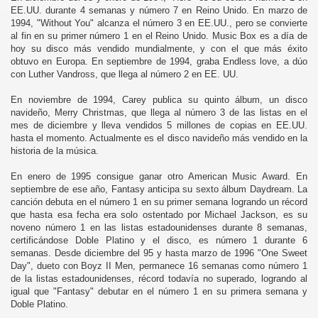
EE.UU. durante 4 semanas y número 7 en Reino Unido. En marzo de
1994, "Without You" alcanza el número 3 en EE.UU., pero se convierte
al fin en su primer número 1 en el Reino Unido. Music Box es a día de
hoy su disco más vendido mundialmente, y con el que más éxito
obtuvo en Europa. En septiembre de 1994, graba Endless love, a dúo
con Luther Vandross, que llega al número 2 en EE. UU.
En noviembre de 1994, Carey publica su quinto álbum, un disco
navideño, Merry Christmas, que llega al número 3 de las listas en el
mes de diciembre y lleva vendidos 5 millones de copias en EE.UU.
hasta el momento. Actualmente es el disco navideño más vendido en la
historia de la música.
En enero de 1995 consigue ganar otro American Music Award. En
septiembre de ese año, Fantasy anticipa su sexto álbum Daydream. La
canción debuta en el número 1 en su primer semana logrando un récord
que hasta esa fecha era solo ostentado por Michael Jackson, es su
noveno número 1 en las listas estadounidenses durante 8 semanas,
certificándose Doble Platino y el disco, es número 1 durante 6
semanas. Desde diciembre del 95 y hasta marzo de 1996 "One Sweet
Day", dueto con Boyz II Men, permanece 16 semanas como número 1
de la listas estadounidenses, récord todavía no superado, logrando al
igual que "Fantasy" debutar en el número 1 en su primera semana y
Doble Platino.