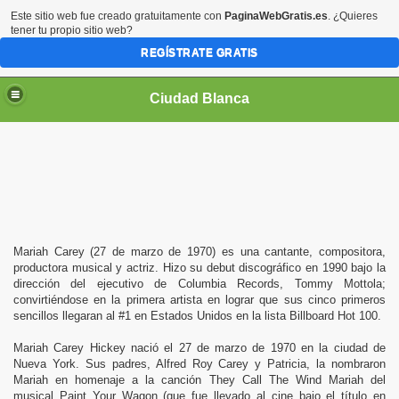
Este sitio web fue creado gratuitamente con
PaginaWebGratis.es
. ¿Quieres
tener tu propio sitio web?
REGÍSTRATE GRATIS
Ciudad Blanca
Mariah Carey (27 de marzo de 1970) es una cantante, compositora,
productora musical y actriz. Hizo su debut discográfico en 1990 bajo la
dirección del ejecutivo de Columbia Records, Tommy Mottola;
convirtiéndose en la primera artista en lograr que sus cinco primeros
sencillos llegaran al #1 en Estados Unidos en la lista Billboard Hot 100.
Mariah Carey Hickey nació el 27 de marzo de 1970 en la ciudad de
Nueva York. Sus padres, Alfred Roy Carey y Patricia, la nombraron
Mariah en homenaje a la canción They Call The Wind Mariah del
musical Paint Your Wagon (que fue llevado al cine bajo el título en