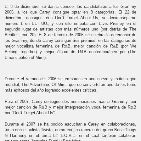
El 8 de diciembre, se dan a conocer las candidaturas a los Grammy
2006, a los que Carey consigue optar en 8 categorías. El 22 de
diciembre, consigue, con Don't Forget About Us, su decimoséptimo
número 1 en EE. UU., y con ello empata con Elvis Presley en el
segundo lugar de artistas con más números uno (por detrás de The
Beatles, con 20). El 8 de febrero de 2006 se celebra la ceremonia de
los Grammy, donde Carey consigue tres premios, en las categorías de
mejor vocalista femenina de R&B, mejor canción de R&B (por We
Belong Together) y mejor álbum de R&B contemporáneo por (The
Emancipation of Mimi).
Durante el verano del 2006 se embarca en una nueva y exitosa gira
mundial, The Adventures Of Mimi, que se convierte en uno de los tours
más exitosos del año logrando excelentes críticas.
Para el 2007, Carey consigue dos nominaciones más al Grammy, por
mejor canción de R&B y mejor interpretación vocal femenina de R&B
por "Don't Forget About Us".
Durante el 2007 se ha podido escuchar a Carey en colaboraciones,
tanto con el solista Twista, como con los raperos del grupo Bone Thugs
N Harmony en el tema Lil' L.O.V.E. en el cual también colaboran