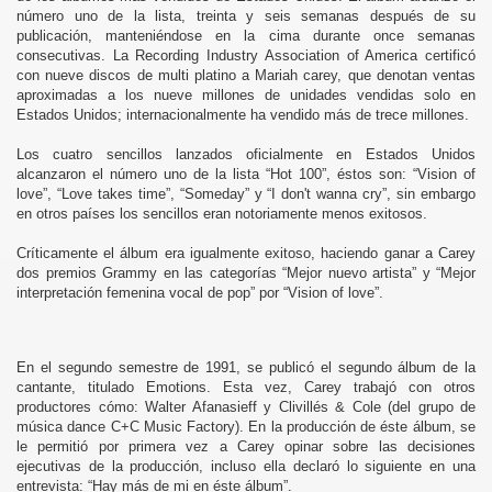
número uno de la lista, treinta y seis semanas después de su
publicación, manteniéndose en la cima durante once semanas
consecutivas. La Recording Industry Association of America certificó
con nueve discos de multi platino a Mariah carey, que denotan ventas
aproximadas a los nueve millones de unidades vendidas solo en
Estados Unidos; internacionalmente ha vendido más de trece millones.
Los cuatro sencillos lanzados oficialmente en Estados Unidos
alcanzaron el número uno de la lista “Hot 100”, éstos son: “Vision of
love”, “Love takes time”, “Someday” y “I don't wanna cry”, sin embargo
en otros países los sencillos eran notoriamente menos exitosos.
Críticamente el álbum era igualmente exitoso, haciendo ganar a Carey
dos premios Grammy en las categorías “Mejor nuevo artista” y “Mejor
interpretación femenina vocal de pop” por “Vision of love”.
En el segundo semestre de 1991, se publicó el segundo álbum de la
cantante, titulado Emotions. Esta vez, Carey trabajó con otros
productores cómo: Walter Afanasieff y Clivillés & Cole (del grupo de
música dance C+C Music Factory). En la producción de éste álbum, se
le permitió por primera vez a Carey opinar sobre las decisiones
ejecutivas de la producción, incluso ella declaró lo siguiente en una
entrevista: “Hay más de mi en éste álbum”.