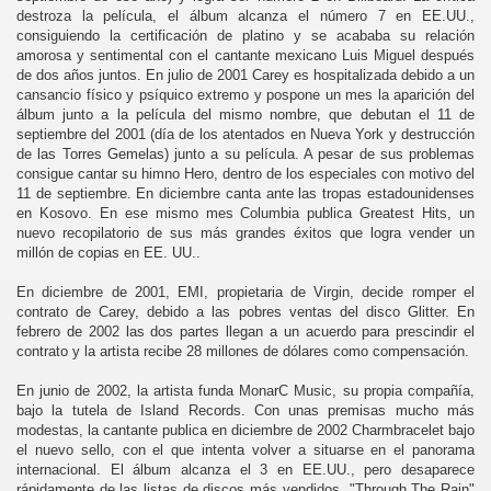
destroza la película, el álbum alcanza el número 7 en EE.UU.,
consiguiendo la certificación de platino y se acababa su relación
amorosa y sentimental con el cantante mexicano Luis Miguel después
de dos años juntos. En julio de 2001 Carey es hospitalizada debido a un
cansancio físico y psíquico extremo y pospone un mes la aparición del
álbum junto a la película del mismo nombre, que debutan el 11 de
septiembre del 2001 (día de los atentados en Nueva York y destrucción
de las Torres Gemelas) junto a su película. A pesar de sus problemas
consigue cantar su himno Hero, dentro de los especiales con motivo del
11 de septiembre. En diciembre canta ante las tropas estadounidenses
en Kosovo. En ese mismo mes Columbia publica Greatest Hits, un
nuevo recopilatorio de sus más grandes éxitos que logra vender un
millón de copias en EE. UU..
En diciembre de 2001, EMI, propietaria de Virgin, decide romper el
contrato de Carey, debido a las pobres ventas del disco Glitter. En
febrero de 2002 las dos partes llegan a un acuerdo para prescindir el
contrato y la artista recibe 28 millones de dólares como compensación.
En junio de 2002, la artista funda MonarC Music, su propia compañía,
bajo la tutela de Island Records. Con unas premisas mucho más
modestas, la cantante publica en diciembre de 2002 Charmbracelet bajo
el nuevo sello, con el que intenta volver a situarse en el panorama
internacional. El álbum alcanza el 3 en EE.UU., pero desaparece
rápidamente de las listas de discos más vendidos. "Through The Rain"