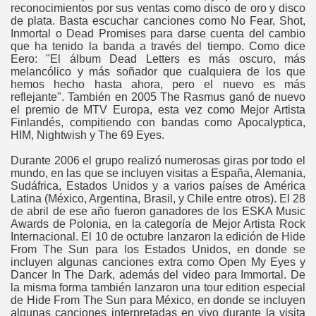
reconocimientos por sus ventas como disco de oro y disco
de plata. Basta escuchar canciones como No Fear, Shot,
Inmortal o Dead Promises para darse cuenta del cambio
que ha tenido la banda a través del tiempo. Como dice
Eero: "El álbum Dead Letters es más oscuro, más
melancólico y más soñador que cualquiera de los que
hemos hecho hasta ahora, pero el nuevo es más
reflejante". También en 2005 The Rasmus ganó de nuevo
el premio de MTV Europa, esta vez como Mejor Artista
Finlandés, compitiendo con bandas como Apocalyptica,
HIM, Nightwish y The 69 Eyes.
Durante 2006 el grupo realizó numerosas giras por todo el
mundo, en las que se incluyen visitas a España, Alemania,
Sudáfrica, Estados Unidos y a varios países de América
Latina (México, Argentina, Brasil, y Chile entre otros). El 28
de abril de ese año fueron ganadores de los ESKA Music
Awards de Polonia, en la categoría de Mejor Artista Rock
Internacional. El 10 de octubre lanzaron la edición de Hide
From The Sun para los Estados Unidos, en donde se
incluyen algunas canciones extra como Open My Eyes y
Dancer In The Dark, además del video para Immortal. De
la misma forma también lanzaron una tour edition especial
de Hide From The Sun para México, en donde se incluyen
algunas canciones interpretadas en vivo durante la visita