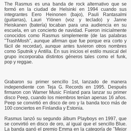
The Rasmus es una banda de rock alternativo que se
formó en la ciudad de Helsinki en 1994 cuando sus
integrantes Eero Heinonen (bajo), Pauli Rantasalmi
(guitarras), Lauri Ylönen (voz y teclado) y Janne
Heiskanen (batería) tocaban para una audiencia en su
escuela, en un concierto de navidad. Fueron inicialmente
conocidos como Rasmus simplemente (de las palabras
"TrashMosh", aunque afirman que fue porque era corto y
fácil de recordar), aunque antes tuvieron otros nombres
como Sputnik y Antilla. En sus inicios el estilo musical del
grupo incorporaba distintos géneros tales como el funk,
pop y reggae.
Grabaron su primer sencillo 1st, lanzado de manera
independiente con Teja G. Records en 1995. Después
firmaron con Warner Music Finland para lanzar su primer
disco Peep, cuando los miembros tenían apenas 16 años.
Peep se convirtió en disco de oro y la banda toco más de
100 conciertos en Finlandia y Estonia.
Rasmus lanzó su segundo álbum Playboys en 1997, que
se convirtió en disco de oro, al igual que el sencillo Blue.
La banda ganó el premio Emma en la categoría de "Mejor