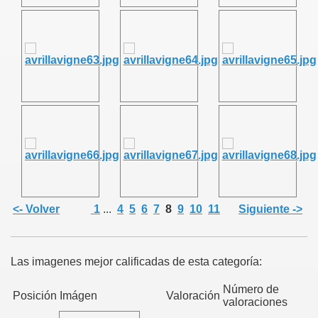
<- Volver
1
...
4
5
6
7
8
9
10
11
Siguiente ->
Las imagenes mejor calificadas de esta categoría:
Número de
Posición
Imágen
Valoración
valoraciones