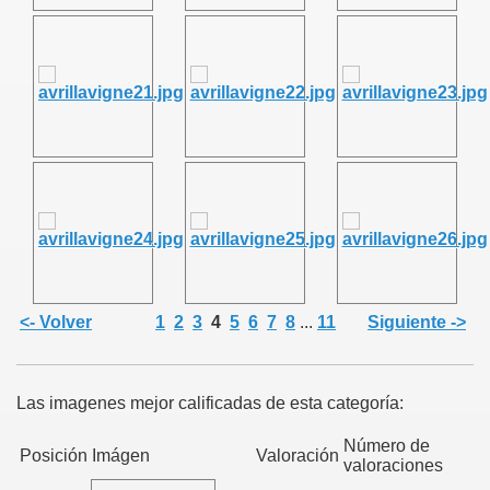
<- Volver
1
2
3
4
5
6
7
8
...
11
Siguiente ->
Las imagenes mejor calificadas de esta categoría:
Número de
Posición
Imágen
Valoración
valoraciones