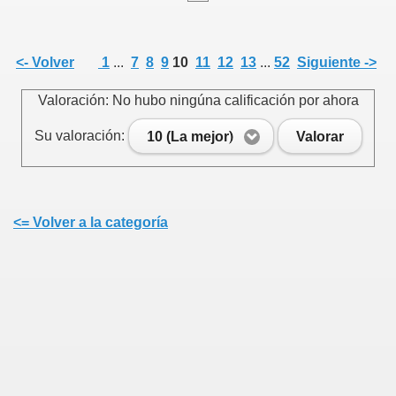
<- Volver
1
...
7
8
9
10
11
12
13
...
52
Siguiente ->
Valoración: No hubo ningúna calificación por ahora
Su valoración:
10 (La mejor)
Valorar
<= Volver a la categoría