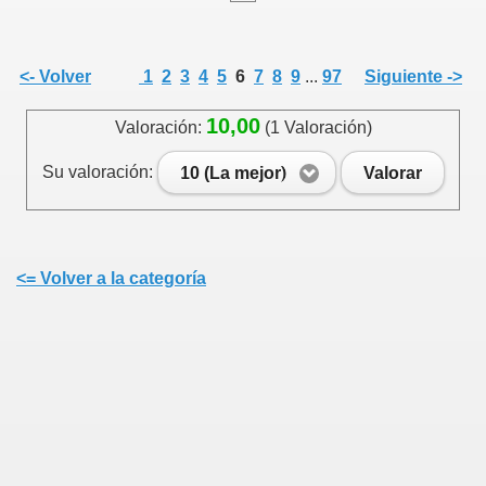
<- Volver
1
2
3
4
5
6
7
8
9
...
97
Siguiente ->
10,00
Valoración:
(1 Valoración)
Su valoración:
10 (La mejor)
Valorar
<= Volver a la categoría