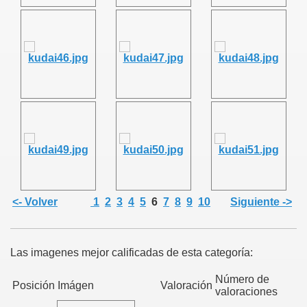
<- Volver
1
2
3
4
5
6
7
8
9
10
Siguiente ->
Las imagenes mejor calificadas de esta categoría:
Número de
Posición
Imágen
Valoración
valoraciones