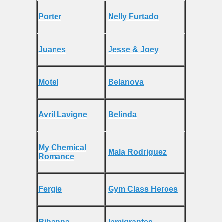
Porter
Nelly Furtado
Juanes
Jesse & Joey
Motel
Belanova
Avril Lavigne
Belinda
My Chemical
Mala Rodriguez
Romance
Fergie
Gym Class Heroes
Rihanna
Inmigrantes